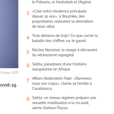
le Polisario, le Hezbollah et l’Algérie
«C’est notre résidence principale
3
depuis 30 ans»: à Bouznika, des
propriétaires redoutent la démolition
de leurs villas
Trois dirhams de trop? Ce que cache la
4
bataille des chiffres sur le gasoil
Núcleo Nacional, le visage à découvert
5
du néonazisme espagnol
Sebta, paradoxes d’une frontière
6
européenne en Afrique
del Senna-AFP
Affaire Abderrahim Fakir: «Ramenez-
7
nous son corps», clame sa famille à
ovid-19.
Casablanca
Sebta: un réseau algérien prépare une
8
nouvelle mobilisation à la mi-août,
alerte Stefano Piazza