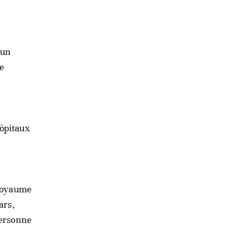
 un
le
hôpitaux
 royaume
ars,
personne