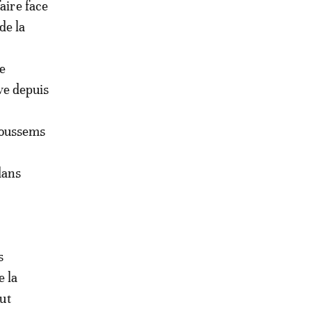
aire face
de la
e
ive depuis
moussems
dans
s
e la
out