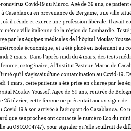
oronavirus Covid-19 au Maroc. Agé de 39 ans, ce patient 
 à Casablanca en provenance de Bergame, une ville situ
e, où il réside et exerce une profession libérale. Il avait c
te même ville italienne de la région de Lombardie. Testé po
arge par les équipes médicales de l’hôpital Moulay Yousse
 métropole économique, et a été placé en isolement au c
lundi 2 mars. Dans l’après-midi du 4 mars, des tests méd
r femme, octogénaire, à l’Institut Pasteur-Maroc de Casa
firmé qu’il s’agissait d’une contamination au Covid-19. D
di 4 mars, cette patiente a été prise en charge par les é
ôpital Moulay Youssef. Agée de 89 ans, rentrée de Bologn
 le 25 février, cette femme ne présentait aucun signe de
 Covid-19 à son arrivée à l'aéroport de Casablanca. Ce n
tard que ses proches ont contacté le numéro Eco du mini
ille au 0801004747), pour signaler qu’elle souffrait de dif