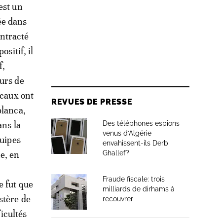
est un
ée dans
ontracté
sitif, il
f,
ours de
icaux ont
REVUES DE PRESSE
blanca,
ans la
Des téléphones espions
venus d’Algérie
quipes
envahissent-ils Derb
e, en
Ghallef?
Fraude fiscale: trois
e fut que
milliards de dirhams à
stère de
recouvrer
ficultés