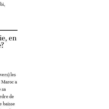
bi,
ie, en
e?
vers) les
ir Maroc a
e sa
ordre de
ne baisse