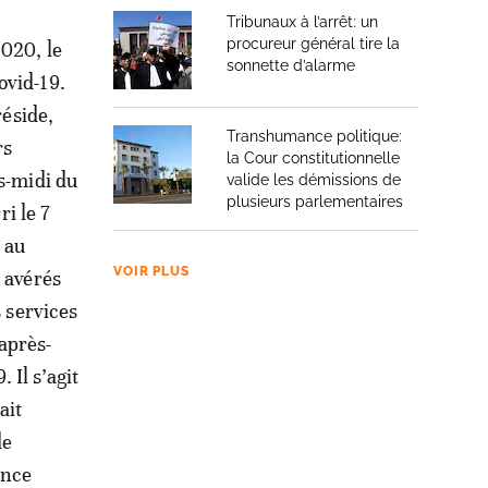
Tribunaux à l’arrêt: un
procureur général tire la
020, le
sonnette d’alarme
ovid-19.
réside,
Transhumance politique:
rs
la Cour constitutionnelle
s-midi du
valide les démissions de
plusieurs parlementaires
ri le 7
 au
VOIR PLUS
t avérés
s services
après-
Il s’agit
ait
de
ance