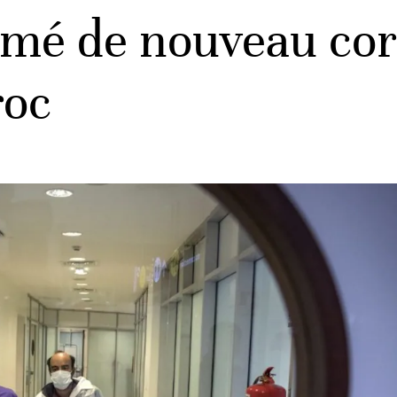
rmé de nouveau co
roc