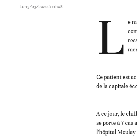
Le 13/03/2020 à 11h08
L
e m
com
res
mer
Ce patient est a
de la capitale é
A ce jour, le ch
se porte à 7 cas
l’hôpital Moulay