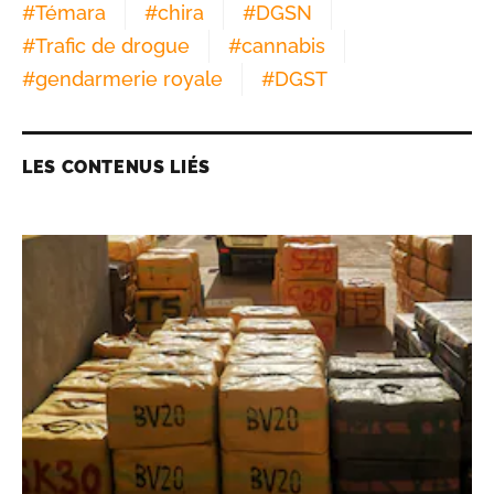
#
Témara
#
chira
#
DGSN
#
Trafic de drogue
#
cannabis
#
gendarmerie royale
#
DGST
LES CONTENUS LIÉS