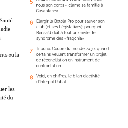
5
nous son corps», clame sa famille à
Casablanca
 Santé
Élargir la Botola Pro pour sauver son
6
club (et ses Législatives): pourquoi
ladie
Bensaïd doit à tout prix éviter le
n
syndrome des «fraqchia»
Tribune. Coupe du monde 2030: quand
7
nts ou la
certains veulent transformer un projet
de réconciliation en instrument de
confrontation
Voici, en chiffres, le bilan d’activité
8
d’Interpol Rabat
uer les
ité du