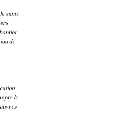
la santé
iers
chantier
tion de
ication
ompte le
pauvres