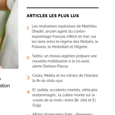
ARTICLES LES PLUS LUS
Les révélations explosives de Matthieu
1
Ghadiri, ancien agent du contre-
espionnage français infiltré en Iran, sur
les liens entre le régime des Mollahs, le
Polisario, le Hezbollah et l’Algérie
Sebta: un réseau algérien prépare une
2
nouvelle mobilisation à la mi-août,
alerte Stefano Piazza
Ceuta, Melilla et les miroirs de l’histoire:
3
a
la fin du statu quo
ation
El Jadida: accidents mortels, véhicules
4
endommagés… la colère monte sur la
«route de la mort» entre Bir Jdid et El
Oulja
Affaire Abderrahim Fakir: «Ramenez-