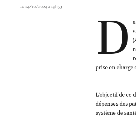
Le 14/10/2024 à 19h53
D
e
v
(
n
r
prise en charge 
L’objectif de ce 
dépenses des pati
système de santé