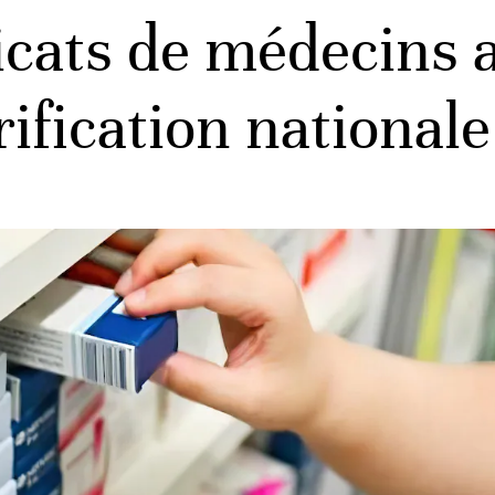
icats de médecins 
arification national