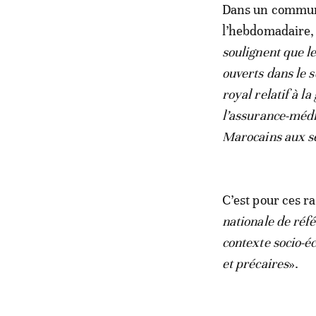
Dans un communi
l’hebdomadaire,
soulignent que le
ouverts dans le s
royal relatif à l
l’assurance-médic
Marocains aux se
C’est pour ces r
nationale de réf
contexte socio-é
et précaires
».