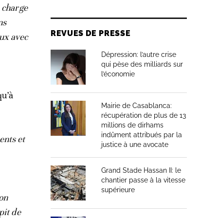
n charge
ns
REVUES DE PRESSE
eux avec
Dépression: l’autre crise
qui pèse des milliards sur
l’économie
qu’à
Mairie de Casablanca:
récupération de plus de 13
millions de dirhams
indûment attribués par la
nts et
justice à une avocate
Grand Stade Hassan II: le
chantier passe à la vitesse
supérieure
ion
pit de