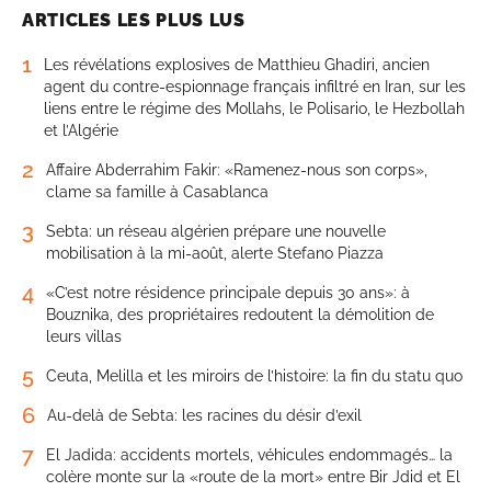
ARTICLES LES PLUS LUS
1
Les révélations explosives de Matthieu Ghadiri, ancien
agent du contre-espionnage français infiltré en Iran, sur les
liens entre le régime des Mollahs, le Polisario, le Hezbollah
et l’Algérie
2
Affaire Abderrahim Fakir: «Ramenez-nous son corps»,
clame sa famille à Casablanca
3
Sebta: un réseau algérien prépare une nouvelle
mobilisation à la mi-août, alerte Stefano Piazza
4
«C’est notre résidence principale depuis 30 ans»: à
Bouznika, des propriétaires redoutent la démolition de
leurs villas
5
Ceuta, Melilla et les miroirs de l’histoire: la fin du statu quo
6
Au-delà de Sebta: les racines du désir d’exil
7
El Jadida: accidents mortels, véhicules endommagés… la
colère monte sur la «route de la mort» entre Bir Jdid et El