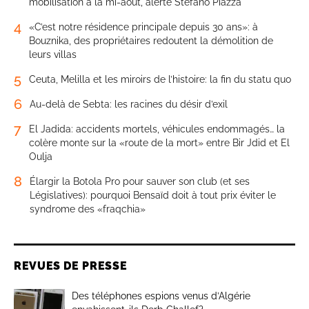
mobilisation à la mi-août, alerte Stefano Piazza
4
«C’est notre résidence principale depuis 30 ans»: à
Bouznika, des propriétaires redoutent la démolition de
leurs villas
5
Ceuta, Melilla et les miroirs de l’histoire: la fin du statu quo
6
Au-delà de Sebta: les racines du désir d’exil
7
El Jadida: accidents mortels, véhicules endommagés… la
colère monte sur la «route de la mort» entre Bir Jdid et El
Oulja
8
Élargir la Botola Pro pour sauver son club (et ses
Législatives): pourquoi Bensaïd doit à tout prix éviter le
syndrome des «fraqchia»
REVUES DE PRESSE
Des téléphones espions venus d’Algérie