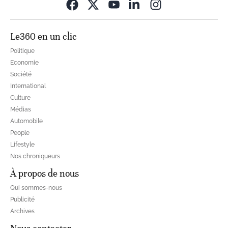
Opens in new wi
Le360 en un clic
Politique
Economie
Société
International
Culture
Médias
Automobile
People
Lifestyle
Nos chroniqueurs
À propos de nous
Qui sommes-nous
Publicité
Archives