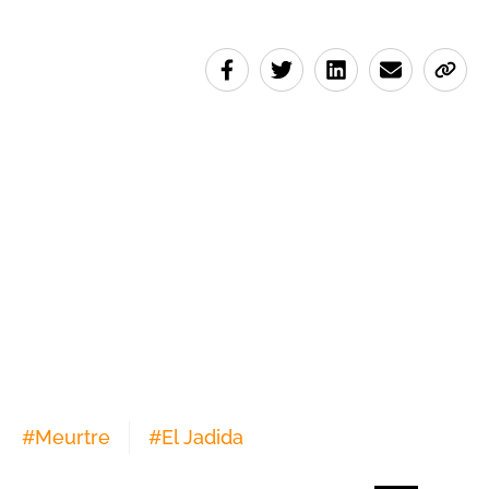
#
Meurtre
#
El Jadida