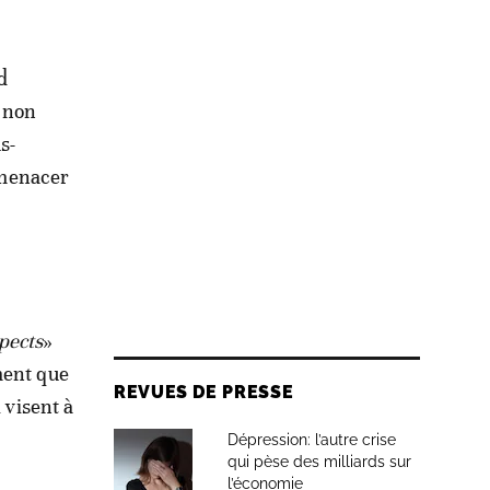
d
a non
s-
à menacer
pects
»
ment que
REVUES DE PRESSE
 visent à
Dépression: l’autre crise
qui pèse des milliards sur
l’économie