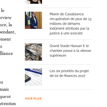
 le
Mairie de Casablanca:
terview
récupération de plus de 13
millions de dirhams
nce, la
indûment attribués par la
ependant,
justice à une avocate
hement
rs
Grand Stade Hassan II: le
chantier passe à la vitesse
lliance
supérieure
Les six priorités du projet
de loi de finances 2027
es
rmais
oquent
VOIR PLUS
attention