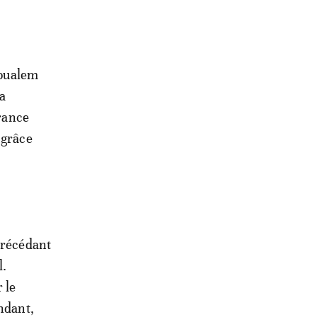
Boualem
la
France
 grâce
précédant
l.
 le
ndant,