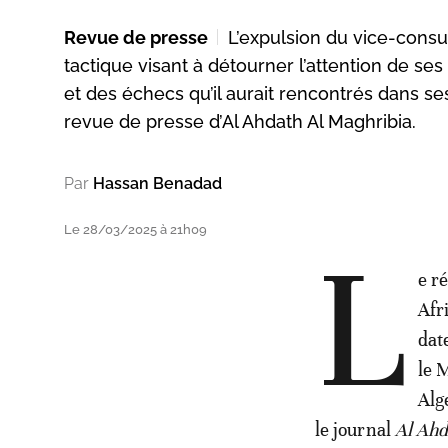
Revue de presse
L’expulsion du vice-consu
tactique visant à détourner l’attention de se
et des échecs qu’il aurait rencontrés dans se
revue de presse d’Al Ahdath Al Maghribia.
Par
Hassan Benadad
Le 28/03/2025 à 21h09
L
e r
Afr
dat
le 
Alg
le journal
Al Ahd