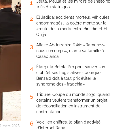
Ceuta, Melilla et les miroirs de l’histoire:
1
la fin du statu quo
El Jadida: accidents mortels, véhicules
2
endommagés… la colère monte sur la
«route de la mort» entre Bir Jdid et El
Oulja
Affaire Abderrahim Fakir: «Ramenez-
3
nous son corps», clame sa famille à
Casablanca
Élargir la Botola Pro pour sauver son
4
club (et ses Législatives): pourquoi
Bensaïd doit à tout prix éviter le
syndrome des «fraqchia»
Tribune. Coupe du monde 2030: quand
5
certains veulent transformer un projet
de réconciliation en instrument de
confrontation
Voici, en chiffres, le bilan d’activité
6
22 mars 2025.
d’Interpol Rabat