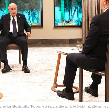
 algérien Abdelmadjid Tebboune et retransmise sur la télévision algérienne, le 