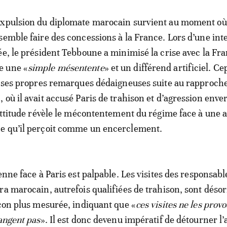
expulsion du diplomate marocain survient au moment où
semble faire des concessions à la France. Lors d’une in
ée, le président Tebboune a minimisé la crise avec la Fra
e une «
simple mésentente
» et un différend artificiel. C
ué ses propres remarques dédaigneuses suite au rapproc
 où il avait accusé Paris de trahison et d’agression enve
 attitude révèle le mécontentement du régime face à une a
e qu’il perçoit comme un encerclement.
enne face à Paris est palpable. Les visites des responsabl
ra marocain, autrefois qualifiées de trahison, sont déso
açon plus mesurée, indiquant que «
ces visites ne les prov
rangent pas
». Il est donc devenu impératif de détourner l’