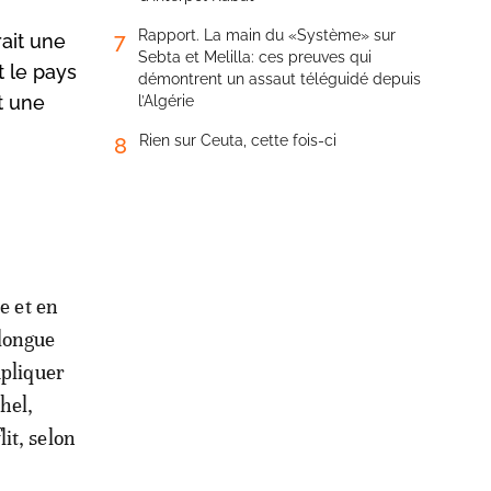
Rapport. La main du «Système» sur
7
rait une
Sebta et Melilla: ces preuves qui
t le pays
démontrent un assaut téléguidé depuis
t une
l’Algérie
Rien sur Ceuta, cette fois-ci
8
e et en
 longue
mpliquer
hel,
it, selon