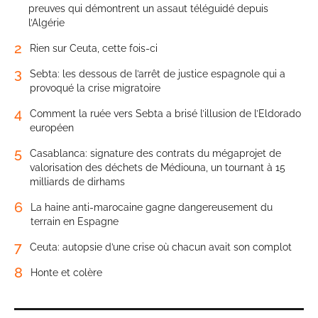
preuves qui démontrent un assaut téléguidé depuis
l’Algérie
2
Rien sur Ceuta, cette fois-ci
3
Sebta: les dessous de l’arrêt de justice espagnole qui a
provoqué la crise migratoire
4
Comment la ruée vers Sebta a brisé l’illusion de l’Eldorado
européen
5
Casablanca: signature des contrats du mégaprojet de
valorisation des déchets de Médiouna, un tournant à 15
milliards de dirhams
6
La haine anti-marocaine gagne dangereusement du
terrain en Espagne
7
Ceuta: autopsie d’une crise où chacun avait son complot
8
Honte et colère