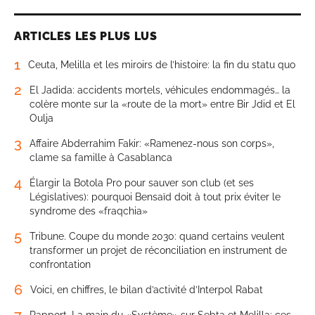
ARTICLES LES PLUS LUS
1
Ceuta, Melilla et les miroirs de l’histoire: la fin du statu quo
2
El Jadida: accidents mortels, véhicules endommagés… la
colère monte sur la «route de la mort» entre Bir Jdid et El
Oulja
3
Affaire Abderrahim Fakir: «Ramenez-nous son corps»,
clame sa famille à Casablanca
4
Élargir la Botola Pro pour sauver son club (et ses
Législatives): pourquoi Bensaïd doit à tout prix éviter le
syndrome des «fraqchia»
5
Tribune. Coupe du monde 2030: quand certains veulent
transformer un projet de réconciliation en instrument de
confrontation
6
Voici, en chiffres, le bilan d’activité d’Interpol Rabat
7
Rapport. La main du «Système» sur Sebta et Melilla: ces