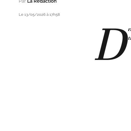
Par
La Rédaction
Le 13/05/2026 à 17h58
D
r
t