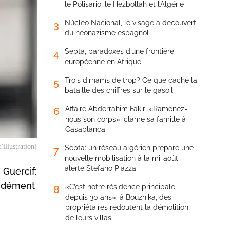
le Polisario, le Hezbollah et l’Algérie
Núcleo Nacional, le visage à découvert
3
du néonazisme espagnol
Sebta, paradoxes d’une frontière
4
européenne en Afrique
Trois dirhams de trop? Ce que cache la
5
bataille des chiffres sur le gasoil
Affaire Abderrahim Fakir: «Ramenez-
6
nous son corps», clame sa famille à
Casablanca
illustration)
Sebta: un réseau algérien prépare une
7
nouvelle mobilisation à la mi-août,
alerte Stefano Piazza
 Guercif:
d dément
«C’est notre résidence principale
8
depuis 30 ans»: à Bouznika, des
propriétaires redoutent la démolition
de leurs villas