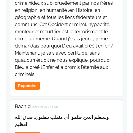
crime hideux subi cruellement par nos frères
en religion, en humanité ,en Histoire, en
géographie et tous les liens fédérateurs et
communs. Cet Occident criminel, hypocrite,
menteur et meurtrier est le terrorisme et le
crime lui-même. Quand j'étais jeune, je me
demandais pourquoi Dieu avait créé l enfer ?
Maintenant, je sais avec certitude, sans
qu’aucun érudit ne nous explique, pourquoi
Dieu a créé l’Enfer et a promis l’éternité aux
criminels
Répondre
Rachid
2024-04-23 17:49:32
وسيعلم الذين ظلموا أي منقلب ينقلبون. صدق الله
العظيم