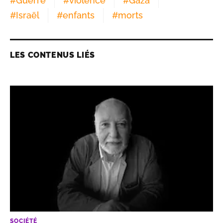
#
Guerre
#
violence
#
Gaza
#
Israël
#
enfants
#
morts
LES CONTENUS LIÉS
SOCIÉTÉ