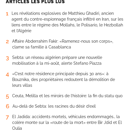
ARTICLES LES PLUS LUS
1
Les révélations explosives de Matthieu Ghadiri, ancien
agent du contre-espionnage français infiltré en Iran, sur les
liens entre le régime des Mollahs, le Polisario, le Hezbollah
et l’Algérie
2
Affaire Abderrahim Fakir: «Ramenez-nous son corps»,
clame sa famille à Casablanca
3
Sebta: un réseau algérien prépare une nouvelle
mobilisation à la mi-août, alerte Stefano Piazza
4
«C’est notre résidence principale depuis 30 ans»: à
Bouznika, des propriétaires redoutent la démolition de
leurs villas
5
Ceuta, Melilla et les miroirs de l’histoire: la fin du statu quo
6
Au-delà de Sebta: les racines du désir d’exil
7
El Jadida: accidents mortels, véhicules endommagés… la
colère monte sur la «route de la mort» entre Bir Jdid et El
Oulja