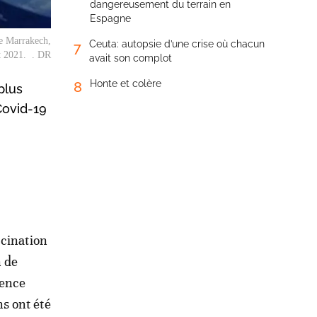
dangereusement du terrain en
Espagne
de Marrakech,
Ceuta: autopsie d’une crise où chacun
7
et 2021. . DR
avait son complot
Honte et colère
8
plus
Covid-19
ccination
n de
dence
s ont été