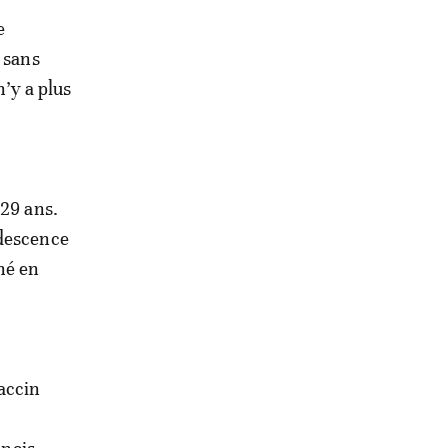
e
 sans
n’y a plus
-29 ans.
udescence
né en
accin