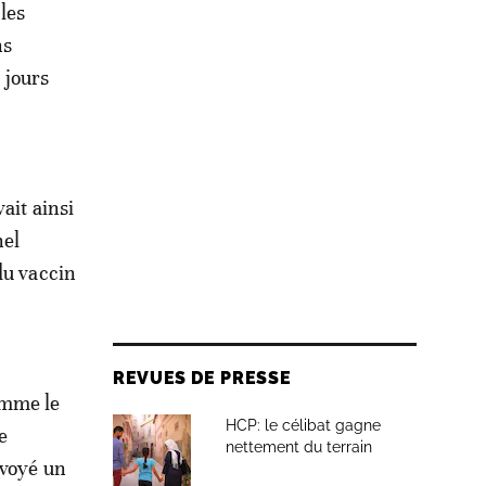
les
ns
 jours
ait ainsi
nel
du vaccin
REVUES DE PRESSE
omme le
HCP: le célibat gagne
e
nettement du terrain
nvoyé un