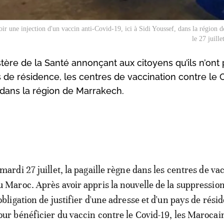
oir une injection d'un vaccin anti-Covid-19, ici à Sidi Youssef, dans la région 
le 27 juill
tère de la Santé annonçant aux citoyens qu’ils n’ont 
ys de résidence, les centres de vaccination contre le 
et dans la région de Marrakech.
 mardi 27 juillet, la pagaille règne dans les centres de va
u Maroc. Après avoir appris la nouvelle de la suppressio
’obligation de justifier d'une adresse et d'un pays de rési
our bénéficier du vaccin contre le Covid-19, les Marocain