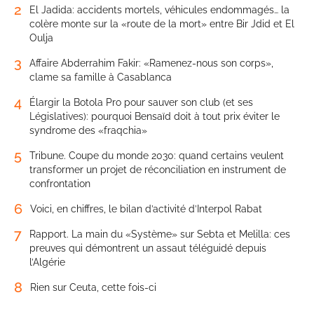
2
El Jadida: accidents mortels, véhicules endommagés… la
colère monte sur la «route de la mort» entre Bir Jdid et El
Oulja
3
Affaire Abderrahim Fakir: «Ramenez-nous son corps»,
clame sa famille à Casablanca
4
Élargir la Botola Pro pour sauver son club (et ses
Législatives): pourquoi Bensaïd doit à tout prix éviter le
syndrome des «fraqchia»
5
Tribune. Coupe du monde 2030: quand certains veulent
transformer un projet de réconciliation en instrument de
confrontation
6
Voici, en chiffres, le bilan d’activité d’Interpol Rabat
7
Rapport. La main du «Système» sur Sebta et Melilla: ces
preuves qui démontrent un assaut téléguidé depuis
l’Algérie
8
Rien sur Ceuta, cette fois-ci