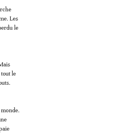
erche
rme. Les
perdu le
 Mais
 tout le
outs.
au monde.
une
 paie