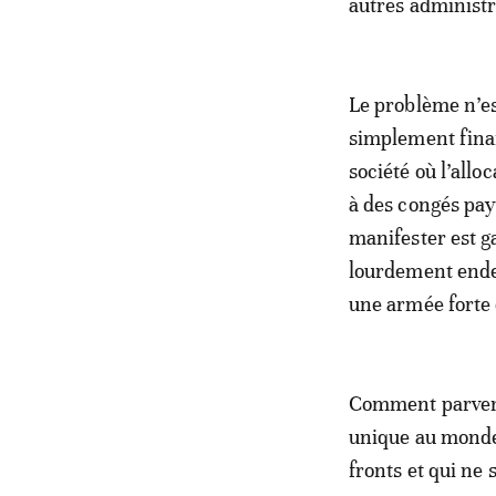
autres administr
Le problème n’est
simplement finan
société où l’allo
à des congés payé
manifester est ga
lourdement endett
une armée forte 
Comment parvenir
unique au monde 
fronts et qui ne