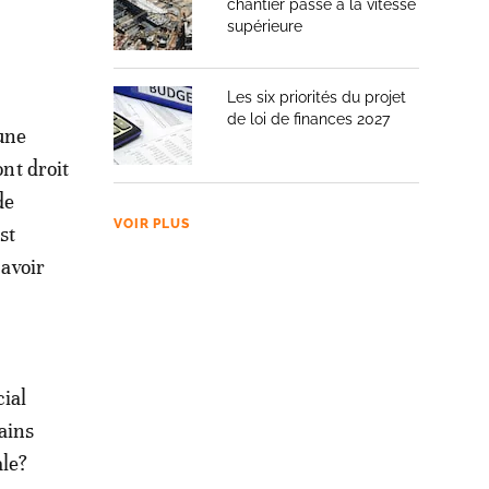
chantier passe à la vitesse
supérieure
Les six priorités du projet
de loi de finances 2027
une
ont droit
de
VOIR PLUS
st
 avoir
ial
ains
ale?