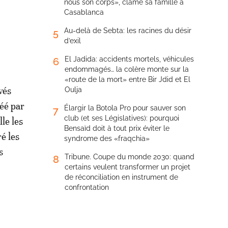
nous son corps», clame sa famille à
Casablanca
Au-delà de Sebta: les racines du désir
5
d’exil
El Jadida: accidents mortels, véhicules
6
endommagés… la colère monte sur la
«route de la mort» entre Bir Jdid et El
vés
Oulja
réé par
Élargir la Botola Pro pour sauver son
7
club (et ses Législatives): pourquoi
le les
Bensaïd doit à tout prix éviter le
é les
syndrome des «fraqchia»
s
Tribune. Coupe du monde 2030: quand
8
certains veulent transformer un projet
de réconciliation en instrument de
confrontation