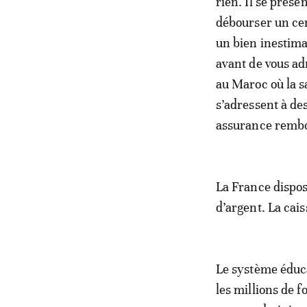
rien. Il se prés
débourser un cen
un bien inestima
avant de vous ad
au Maroc où la s
s’adressent à des
assurance rembou
La France dispos
d’argent. La cais
Le système éducat
les millions de f