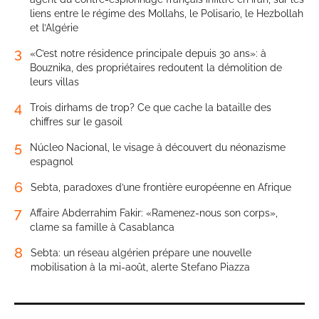
liens entre le régime des Mollahs, le Polisario, le Hezbollah
et l’Algérie
3
«C’est notre résidence principale depuis 30 ans»: à
Bouznika, des propriétaires redoutent la démolition de
leurs villas
4
Trois dirhams de trop? Ce que cache la bataille des
chiffres sur le gasoil
5
Núcleo Nacional, le visage à découvert du néonazisme
espagnol
6
Sebta, paradoxes d’une frontière européenne en Afrique
7
Affaire Abderrahim Fakir: «Ramenez-nous son corps»,
clame sa famille à Casablanca
8
Sebta: un réseau algérien prépare une nouvelle
mobilisation à la mi-août, alerte Stefano Piazza