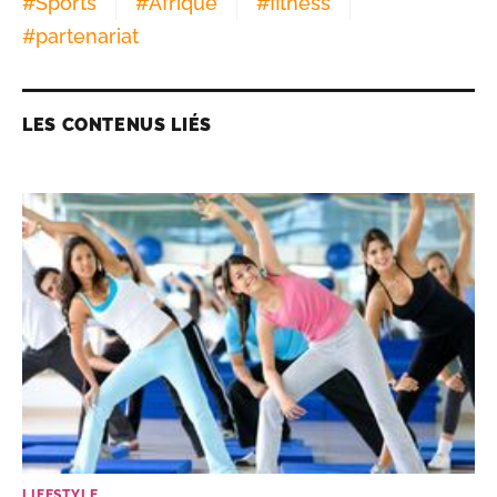
#
Sports
#
Afrique
#
fitness
#
partenariat
LES CONTENUS LIÉS
LIFESTYLE