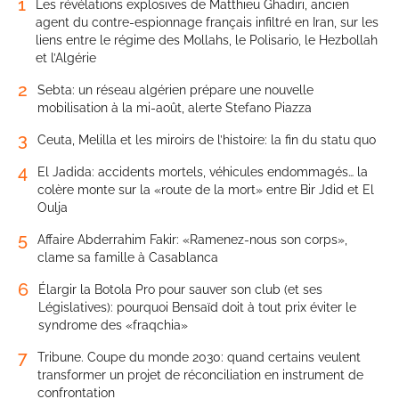
1
Les révélations explosives de Matthieu Ghadiri, ancien
agent du contre-espionnage français infiltré en Iran, sur les
liens entre le régime des Mollahs, le Polisario, le Hezbollah
et l’Algérie
2
Sebta: un réseau algérien prépare une nouvelle
mobilisation à la mi-août, alerte Stefano Piazza
3
Ceuta, Melilla et les miroirs de l’histoire: la fin du statu quo
4
El Jadida: accidents mortels, véhicules endommagés… la
colère monte sur la «route de la mort» entre Bir Jdid et El
Oulja
5
Affaire Abderrahim Fakir: «Ramenez-nous son corps»,
clame sa famille à Casablanca
6
Élargir la Botola Pro pour sauver son club (et ses
Législatives): pourquoi Bensaïd doit à tout prix éviter le
syndrome des «fraqchia»
7
Tribune. Coupe du monde 2030: quand certains veulent
transformer un projet de réconciliation en instrument de
confrontation