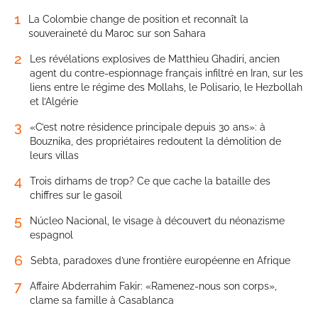
1
La Colombie change de position et reconnaît la
souveraineté du Maroc sur son Sahara
2
Les révélations explosives de Matthieu Ghadiri, ancien
agent du contre-espionnage français infiltré en Iran, sur les
liens entre le régime des Mollahs, le Polisario, le Hezbollah
et l’Algérie
3
«C’est notre résidence principale depuis 30 ans»: à
Bouznika, des propriétaires redoutent la démolition de
leurs villas
4
Trois dirhams de trop? Ce que cache la bataille des
chiffres sur le gasoil
5
Núcleo Nacional, le visage à découvert du néonazisme
espagnol
6
Sebta, paradoxes d’une frontière européenne en Afrique
7
Affaire Abderrahim Fakir: «Ramenez-nous son corps»,
clame sa famille à Casablanca