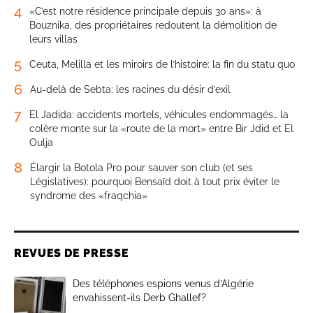
4
«C’est notre résidence principale depuis 30 ans»: à
Bouznika, des propriétaires redoutent la démolition de
leurs villas
5
Ceuta, Melilla et les miroirs de l’histoire: la fin du statu quo
6
Au-delà de Sebta: les racines du désir d’exil
7
El Jadida: accidents mortels, véhicules endommagés… la
colère monte sur la «route de la mort» entre Bir Jdid et El
Oulja
8
Élargir la Botola Pro pour sauver son club (et ses
Législatives): pourquoi Bensaïd doit à tout prix éviter le
syndrome des «fraqchia»
REVUES DE PRESSE
Des téléphones espions venus d’Algérie
envahissent-ils Derb Ghallef?