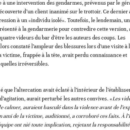
e à une intervention des gendarmes, prévenus par le géra
couverte d’un client inanimé sur le trottoir. Ce dernier 
ression à un «individu isolé». Toutefois, le lendemain, u
 présenté à la gendarmerie pour contredire cette version,
quatre videurs du bar d’être les auteurs des coups. Les
ors constaté l’ampleur des blessures lors d’une visite à l
 victime, frappée à la tête, avait perdu connaissance et
quelles irréversibles.
é que l’altercation avait éclaté à l’intérieur de l’établiss
t d’agitation, aurait perturbé les autres convives. «
Les vid
e calmer, auraient basculé dans la violence avant de l’ex
n ami de la victime, auditionné, a corroboré ces faits. À l’
équipe ont nié toute implication, rejetant la responsabilité