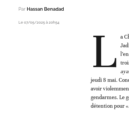
Par
Hassan Benadad
Le 07/05/2025 à 20h54
L
a C
Jad
l’e
tro
aya
jeudi 8 mai. Con
avoir violemment 
gendarmes. Le gé
détention pour «