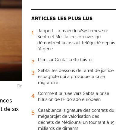
ARTICLES LES PLUS LUS
Rapport. La main du «Système» sur
1
Sebta et Melilla: ces preuves qui
démontrent un assaut téléguidé depuis
l’Algérie
Rien sur Ceuta, cette fois-ci
2
Sebta: les dessous de l’arrêt de justice
3
espagnole qui a provoqué la crise
migratoire
Dr
Comment la ruée vers Sebta a brisé
4
l’illusion de l’Eldorado européen
ences
t de six
Casablanca: signature des contrats du
5
mégaprojet de valorisation des
déchets de Médiouna, un tournant à 15
milliards de dirhams