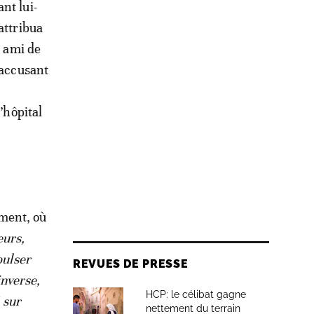
nt lui-
attribua
n ami de
 accusant
’hôpital
ement, où
eurs,
pulser
REVUES DE PRESSE
inverse,
HCP: le célibat gagne
 sur
nettement du terrain