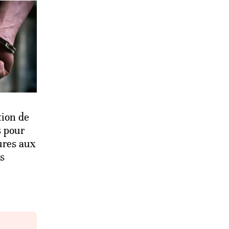
tion de
s pour
ures aux
s