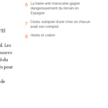
La haine anti-marocaine gagne
6
dangereusement du terrain en
Espagne
Ceuta: autopsie d’une crise où chacun
7
avait son complot
’El
Honte et colère
8
d. Les
essures
h
du
és pour
 de