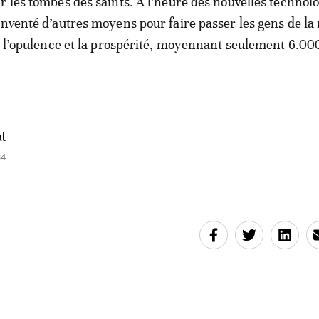
r les tombes des saints. A l’heure des nouvelles technolo
inventé d’autres moyens pour faire passer les gens de la
 à l’opulence et la prospérité, moyennant seulement 6.00
l
34