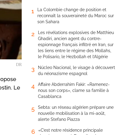
La Colombie change de position et
1
reconnaît la souveraineté du Maroc sur
son Sahara
Les révélations explosives de Matthieu
2
Ghadiri, ancien agent du contre-
espionnage français infiltré en Iran, sur
les liens entre le régime des Mollahs,
le Polisario, le Hezbollah et l’Algérie
DR
Núcleo Nacional, le visage à découvert
3
du néonazisme espagnol
propose
Affaire Abderrahim Fakir: «Ramenez-
4
stin. Le
nous son corps», clame sa famille à
Casablanca
Sebta: un réseau algérien prépare une
5
nouvelle mobilisation à la mi-août,
alerte Stefano Piazza
«C’est notre résidence principale
6