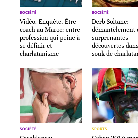
SOCIÉTÉ
SOCIÉTÉ
Vidéo. Enquête. Être
Derb Soltane:
coach au Maroc: entre
démantèlement 
profession qui peine à
surprenantes
se définir et
découvertes dan
charlatanisme
souk de charlata
SOCIÉTÉ
SPORTS