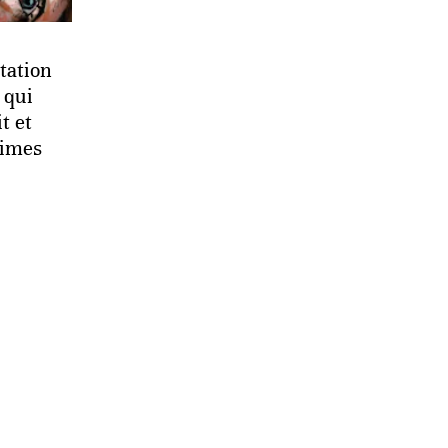
tation
 qui
t et
times