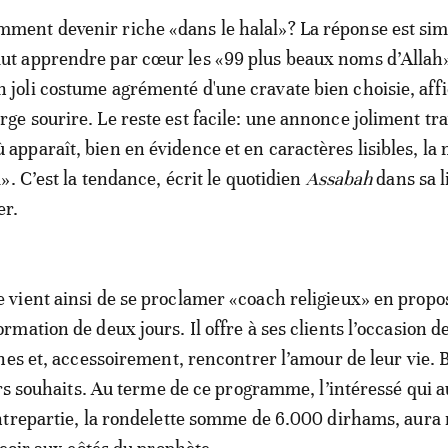
mment devenir riche «dans le halal»? La réponse est simp
aut apprendre par cœur les «99 plus beaux noms d’Allah»
n joli costume agrémenté d'une cravate bien choisie, aff
arge sourire. Le reste est facile: une annonce joliment tra
ù apparaît, bien en évidence et en caractères lisibles, la
». C’est la tendance, écrit le quotidien
Assabah
dans sa l
er.
vient ainsi de se proclamer «coach religieux» en propo
ation de deux jours. Il offre à ses clients l’occasion de
hes et, accessoirement, rencontrer l’amour de leur vie. B
urs souhaits. Au terme de ce programme, l’intéressé qui 
ntrepartie, la rondelette somme de 6.000 dirhams, aura