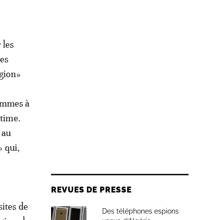
 les
les
igion»
femmes à
ctime.
 au
» qui,
REVUES DE PRESSE
sites de
Des téléphones espions