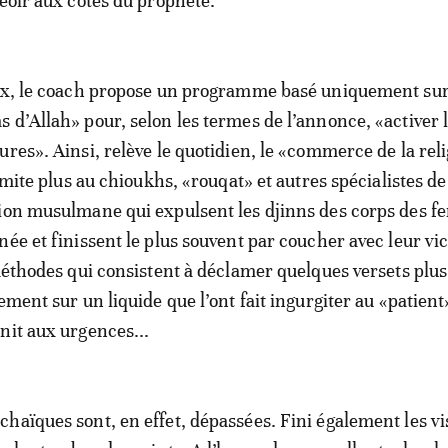
seoir aux côtés du prophète.
eux, le coach propose un programme basé uniquement sur
 d’Allah» pour, selon les termes de l’annonce, «activer 
ures». Ainsi, relève le quotidien, le «commerce de la rel
limite plus au chioukhs, «rouqat» et autres spécialistes de
sion musulmane qui expulsent les djinns des corps des 
née et finissent le plus souvent par coucher avec leur vi
 méthodes qui consistent à déclamer quelques versets plus
ement sur un liquide que l’ont fait ingurgiter au «patient
nit aux urgences...
haïques sont, en effet, dépassées. Fini également les vi