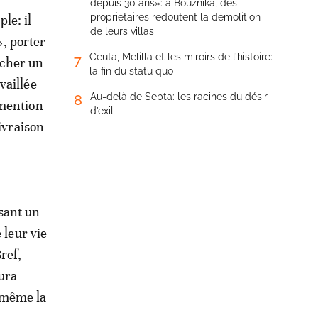
depuis 30 ans»: à Bouznika, des
propriétaires redoutent la démolition
le: il
de leurs villas
, porter
Ceuta, Melilla et les miroirs de l’histoire:
7
icher un
la fin du statu quo
vaillée
Au-delà de Sebta: les racines du désir
8
 mention
d’exil
ivraison
sant un
 leur vie
ref,
aura
 même la