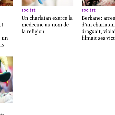
SOCIÉTÉ
SOCIÉTÉ
Un charlatan exerce la
Berkane: arres
et
médecine au nom de
d’un charlatan
la religion
droguait, violai
s un
filmait ses vic
ns