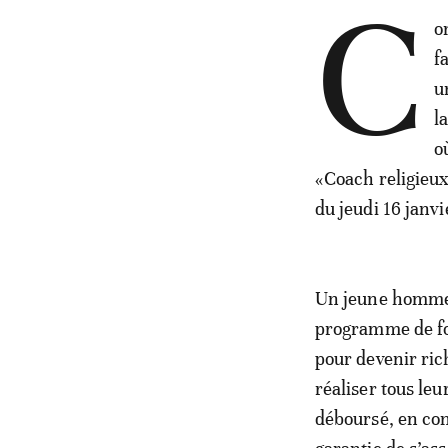
C
o
f
u
l
o
«Coach religieux
du jeudi 16 janvi
Un jeune homme 
programme de form
pour devenir ric
réaliser tous le
déboursé, en co