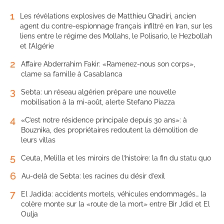
1
Les révélations explosives de Matthieu Ghadiri, ancien
agent du contre-espionnage français infiltré en Iran, sur les
liens entre le régime des Mollahs, le Polisario, le Hezbollah
et l’Algérie
2
Affaire Abderrahim Fakir: «Ramenez-nous son corps»,
clame sa famille à Casablanca
3
Sebta: un réseau algérien prépare une nouvelle
mobilisation à la mi-août, alerte Stefano Piazza
4
«C’est notre résidence principale depuis 30 ans»: à
Bouznika, des propriétaires redoutent la démolition de
leurs villas
5
Ceuta, Melilla et les miroirs de l’histoire: la fin du statu quo
6
Au-delà de Sebta: les racines du désir d’exil
7
El Jadida: accidents mortels, véhicules endommagés… la
colère monte sur la «route de la mort» entre Bir Jdid et El
Oulja