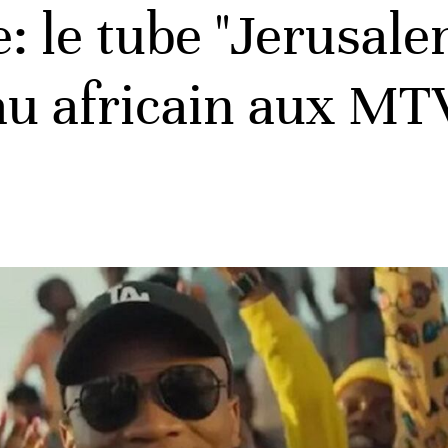
: le tube "Jerusale
au africain aux MT