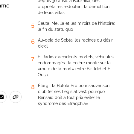
depuis 30 ans»: à Bouznika, des
omme
propriétaires redoutent la démolition
de leurs villas
Ceuta, Melilla et les miroirs de l’histoire:
5
la fin du statu quo
Au-delà de Sebta: les racines du désir
6
d’exil
El Jadida: accidents mortels, véhicules
7
endommagés… la colère monte sur la
«route de la mort» entre Bir Jdid et El
Oulja
Élargir la Botola Pro pour sauver son
8
club (et ses Législatives): pourquoi
Bensaïd doit à tout prix éviter le
syndrome des «fraqchia»