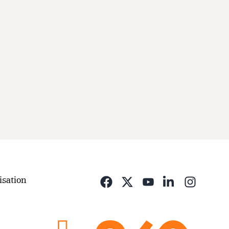
isation
Opens i