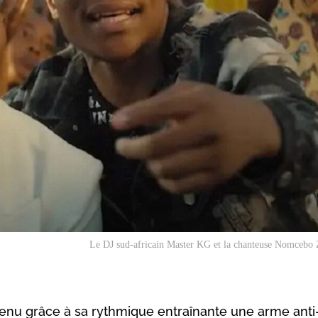
Le DJ sud-africain Master KG et la chanteuse Nomcebo 
venu grâce à sa rythmique entraînante une arme anti