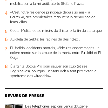
mobilisation à la mi-août, alerte Stefano Piazza
4
«C’est notre résidence principale depuis 30 ans»: à
Bouznika, des propriétaires redoutent la démolition de
leurs villas
5
Ceuta, Melilla et les miroirs de l’histoire: la fin du statu quo
6
Au-delà de Sebta: les racines du désir d’exil
7
El Jadida: accidents mortels, véhicules endommagés… la
colère monte sur la «route de la mort» entre Bir Jdid et El
Oulja
8
Élargir la Botola Pro pour sauver son club (et ses
Législatives): pourquoi Bensaïd doit à tout prix éviter le
syndrome des «fraqchia»
REVUES DE PRESSE
Des téléphones espions venus d’Algérie