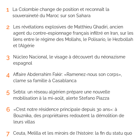
1
La Colombie change de position et reconnaît la
souveraineté du Maroc sur son Sahara
2
Les révélations explosives de Matthieu Ghadiri, ancien
agent du contre-espionnage français infiltré en Iran, sur les
liens entre le régime des Mollahs, le Polisario, le Hezbollah
et l’Algérie
3
Núcleo Nacional, le visage à découvert du néonazisme
espagnol
4
Affaire Abderrahim Fakir: «Ramenez-nous son corps»,
clame sa famille à Casablanca
5
Sebta: un réseau algérien prépare une nouvelle
mobilisation à la mi-août, alerte Stefano Piazza
6
«C’est notre résidence principale depuis 30 ans»: à
Bouznika, des propriétaires redoutent la démolition de
leurs villas
7
Ceuta, Melilla et les miroirs de l’histoire: la fin du statu quo