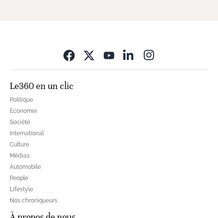
Opens in new wi
Le360 en un clic
Politique
Economie
Société
International
Culture
Médias
Automobile
People
Lifestyle
Nos chroniqueurs
À propos de nous