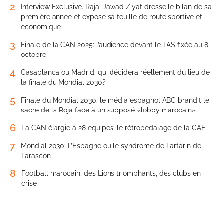
2
Interview Exclusive. Raja: Jawad Ziyat dresse le bilan de sa
première année et expose sa feuille de route sportive et
économique
3
Finale de la CAN 2025: l’audience devant le TAS fixée au 8
octobre
4
Casablanca ou Madrid: qui décidera réellement du lieu de
la finale du Mondial 2030?
5
Finale du Mondial 2030: le média espagnol ABC brandit le
sacre de la Roja face à un supposé «lobby marocain»
6
La CAN élargie à 28 équipes: le rétropédalage de la CAF
7
Mondial 2030: L’Espagne ou le syndrome de Tartarin de
Tarascon
8
Football marocain: des Lions triomphants, des clubs en
crise