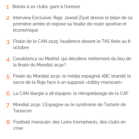
1
Botola à 20 clubs: gare à l’ivresse
2
Interview Exclusive. Raja: Jawad Ziyat dresse le bilan de sa
première année et expose sa feuille de route sportive et
économique
3
Finale de la CAN 2025: l’audience devant le TAS fixée au 8
octobre
4
Casablanca ou Madrid: qui décidera réellement du lieu de
la finale du Mondial 2030?
5
Finale du Mondial 2030: le média espagnol ABC brandit le
sacre de la Roja face à un supposé «lobby marocain»
6
La CAN élargie à 28 équipes: le rétropédalage de la CAF
7
Mondial 2030: L’Espagne ou le syndrome de Tartarin de
Tarascon
8
Football marocain: des Lions triomphants, des clubs en
crise