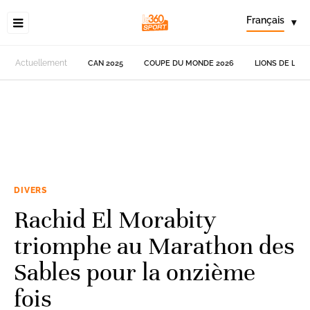
Français
▾
Actuellement
CAN 2025
COUPE DU MONDE 2026
LIONS DE L'AT
DIVERS
Rachid El Morabity
triomphe au Marathon des
Sables pour la onzième
fois