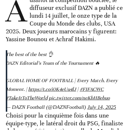
A
ussitôt la compétition bouclée, le
diffuseur exclusif DAZN a publié ce
lundi 14 juillet, le onze type de la
Coupe du Monde des clubs, USA
2025. Deux joueurs marocains y figurent:
Yassine Bounou et Achraf Hakimi.
The best of the best 👌
DAZN Editorial’s Team of the Tournament 🔥
GLOBAL HOME OF FOOTBALL | Every Match. Every
Moment. |
https://t.co/i0K4eUu4lJ
|
#FIFACWC
#TakeItToTheWorld
pic.twitter.com/neKbHBebuo
— DAZN Football (@DAZNFootball)
July 14, 2025
Choisi pour la cinquième fois dans une
équipe-type, le latéral droit du PSG, finaliste