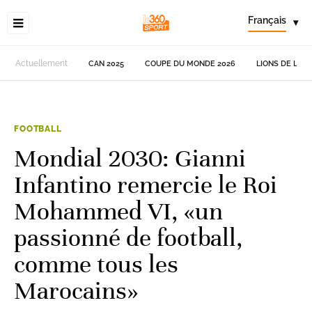
Français
▾
Actuellement
CAN 2025
COUPE DU MONDE 2026
LIONS DE L'AT
FOOTBALL
Mondial 2030: Gianni
Infantino remercie le Roi
Mohammed VI, «un
passionné de football,
comme tous les
Marocains»