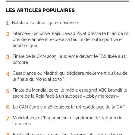
LES ARTICLES POPULAIRES
1
Botola à 20 clubs: gare à l’ivresse
2
Interview Exclusive. Raja: Jawad Ziyat dresse le bilan de sa
première année et expose sa feuille de route sportive et
économique
3
Finale de la CAN 2025: l’audience devant le TAS fixée au 8
octobre
4
Casablanca ou Madrid: qui décidera réellement du lieu de
la finale du Mondial 2030?
5
Finale du Mondial 2030: le média espagnol ABC brandit le
sacre de la Roja face à un supposé «lobby marocain»
6
La CAN élargie à 28 équipes: le rétropédalage de la CAF
7
Mondial 2030: L’Espagne ou le syndrome de Tartarin de
Tarascon
8
Football marocain: des Lions triomphants, des clubs en