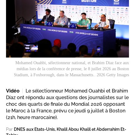
Mohamed Ouahbi, sélectionneur national, et Brahim Diaz face aux
médias lors de la conférence de presse, le 8 juillet 2026 au Boston
Stadium, à Foxborough, dans le Massachusetts.. 2026 Getty Images
Vidéo
Le sélectionneur Mohamed Ouahbi et Brahim
Díaz ont répondu aux questions des journalistes sur le
choc des quarts de finale du Mondial 2026 opposant
le Maroc à la France, prévu ce jeudi 9 juillet à Boston
(21h, heure marocaine).
Par
DNES aux Etats-Unis, Khalil Abou Khalil et Abderrahim Et-