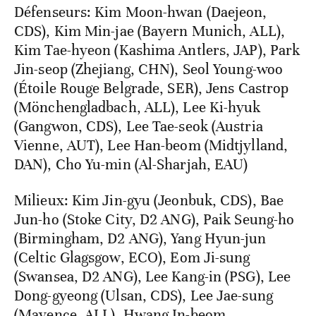
Défenseurs: Kim Moon-hwan (Daejeon,
CDS), Kim Min-jae (Bayern Munich, ALL),
Kim Tae-hyeon (Kashima Antlers, JAP), Park
Jin-seop (Zhejiang, CHN), Seol Young-woo
(Étoile Rouge Belgrade, SER), Jens Castrop
(Mönchengladbach, ALL), Lee Ki-hyuk
(Gangwon, CDS), Lee Tae-seok (Austria
Vienne, AUT), Lee Han-beom (Midtjylland,
DAN), Cho Yu-min (Al-Sharjah, EAU)
Milieux: Kim Jin-gyu (Jeonbuk, CDS), Bae
Jun-ho (Stoke City, D2 ANG), Paik Seung-ho
(Birmingham, D2 ANG), Yang Hyun-jun
(Celtic Glagsgow, ECO), Eom Ji-sung
(Swansea, D2 ANG), Lee Kang-in (PSG), Lee
Dong-gyeong (Ulsan, CDS), Lee Jae-sung
(Mayence, ALL), Hwang In-beom