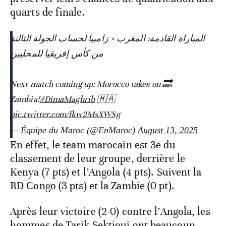
quarts de finale.
المباراة القادمة: المغرب × زامبيا لحساب الجولة الثالثة
من كأس إفريقيا للمحليين
🔜 Next match coming up: Morocco takes on
Zambia!
#DimaMaghrib
🇲🇦
pic.twitter.com/fkw2MsXWSg
— Équipe du Maroc (@EnMaroc)
August 13, 2025
En effet, le team marocain est 3e du
classement de leur groupe, derrière le
Kenya (7 pts) et l’Angola (4 pts). Suivent la
RD Congo (3 pts) et la Zambie (0 pt).
Après leur victoire (2-0) contre l’Angola, les
hommes de Tarik Sektioui ont beaucoup