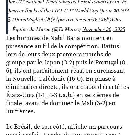
Our U17 National Team takes on Brazil tomorrow in the
Quarter-finals of the FIFA U-17 World Cup Qatar 2025™
💪
#DimaMaghrib
🇲🇦
pic.twitter.com/BcCRdQYPtu
— Équipe du Maroc (@EnMaroc)
November 20, 2025
Les hommes de Nabil Baha montent en
puissance au fil de la compétition. Battus
lors de leurs deux premiers matchs de
groupe par le Japon (0-2) puis le Portugal (0-
6), ils ont parfaitement réagi en surclassant
la Nouvelle-Calédonie (16-0). En phase à
élimination directe, ils ont d’abord écarté les
États-Unis (1-1, 4-3 t.a.b.) en seizièmes de
finale, avant de dominer le Mali (3-2) en
huitièmes.
Le Brésil, de son côté, affiche un parcours
quasi parfait. Leader de son groupe avec 7