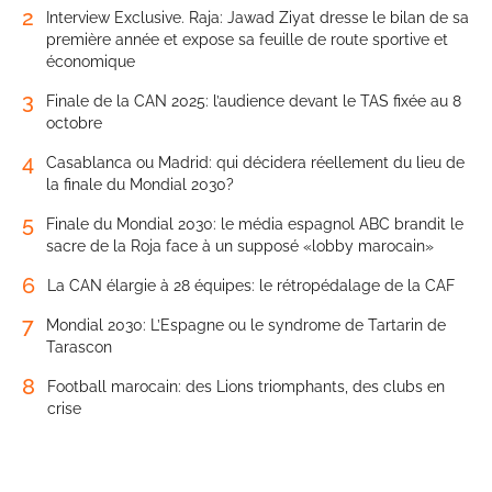
2
Interview Exclusive. Raja: Jawad Ziyat dresse le bilan de sa
première année et expose sa feuille de route sportive et
économique
3
Finale de la CAN 2025: l’audience devant le TAS fixée au 8
octobre
4
Casablanca ou Madrid: qui décidera réellement du lieu de
la finale du Mondial 2030?
5
Finale du Mondial 2030: le média espagnol ABC brandit le
sacre de la Roja face à un supposé «lobby marocain»
6
La CAN élargie à 28 équipes: le rétropédalage de la CAF
7
Mondial 2030: L’Espagne ou le syndrome de Tartarin de
Tarascon
8
Football marocain: des Lions triomphants, des clubs en
crise