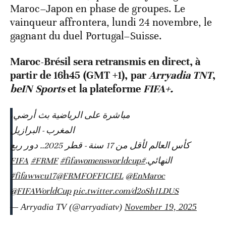
Maroc–Japon en phase de groupes. Le
vainqueur affrontera, lundi 24 novembre, le
gagnant du duel Portugal–Suisse.
Maroc-Brésil sera retransmis en direct, à
partir de 16h45 (GMT +1), par
Arryadia TNT
,
beIN Sports
et la plateforme
FIFA+.
مباشرة على الرياضية بث أرضي،
المغرب - البرازيل
كأس العالم لأقل من 17 سنة - قطر 2025.. دور ربع
#FRMF
#fifawomensworldcup
#FIFA
النهائي.
#fifawwcu17
@FRMFOFFICIEL
@EnMaroc
@FIFAWorldCup
pic.twitter.com/d2oSh1LDUS
— Arryadia TV (@arryadiatv)
November 19, 2025