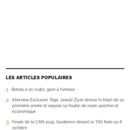
LES ARTICLES POPULAIRES
1
Botola à 20 clubs: gare à l’ivresse
2
Interview Exclusive. Raja: Jawad Ziyat dresse le bilan de sa
première année et expose sa feuille de route sportive et
économique
3
Finale de la CAN 2025: l’audience devant le TAS fixée au 8
octobre
4
Casablanca ou Madrid: qui décidera réellement du lieu de
la finale du Mondial 2030?
5
Finale du Mondial 2030: le média espagnol ABC brandit le