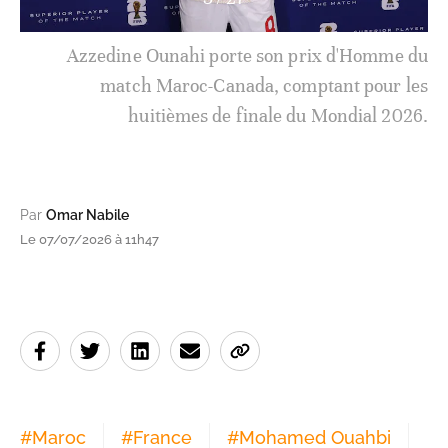
Par
Omar Nabile
Le 07/07/2026 à 11h47
#
Maroc
#
France
#
Mohamed Ouahbi
#
Didier Deschamps
#
Lions de l'Atlas