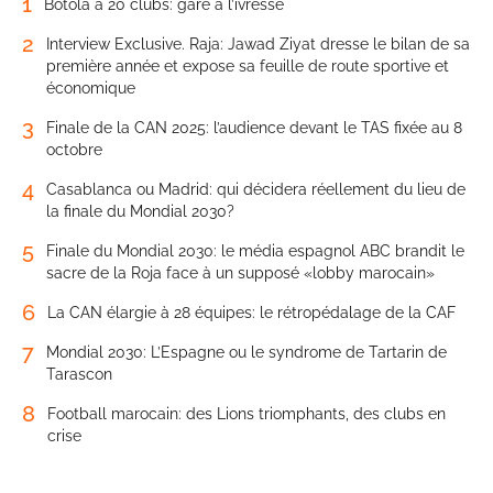
1
Botola à 20 clubs: gare à l’ivresse
2
Interview Exclusive. Raja: Jawad Ziyat dresse le bilan de sa
première année et expose sa feuille de route sportive et
économique
3
Finale de la CAN 2025: l’audience devant le TAS fixée au 8
octobre
4
Casablanca ou Madrid: qui décidera réellement du lieu de
la finale du Mondial 2030?
5
Finale du Mondial 2030: le média espagnol ABC brandit le
sacre de la Roja face à un supposé «lobby marocain»
6
La CAN élargie à 28 équipes: le rétropédalage de la CAF
7
Mondial 2030: L’Espagne ou le syndrome de Tartarin de
Tarascon
8
Football marocain: des Lions triomphants, des clubs en
crise