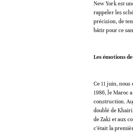
​New York est une
rappeler les sch
précision, de t
bâtir pour ce sa
​Les émotions d
​Ce 11 juin, nou
1986, le Maroc a
construction. Au
doublé de Khairi
de Zaki et aux c
c’était la premi