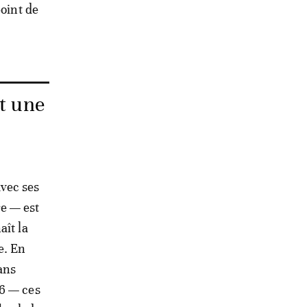
point de
it une
avec ses
e — est
aît la
e. En
ans
26 — ces