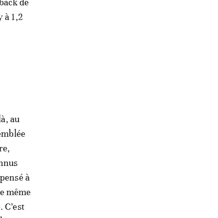
eback de
 à 1,2
là, au
semblée
re,
onnus
 pensé à
tte même
. C’est