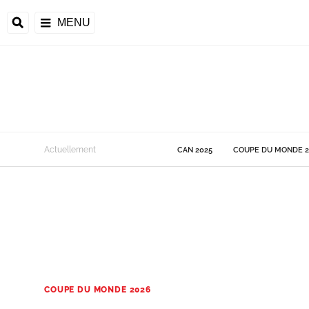
MENU
 Monde
Actuellement
CAN 2025
COUPE DU MONDE 2
ons de la CAF
frique
ons de l'UEFA
COUPE DU MONDE 2026