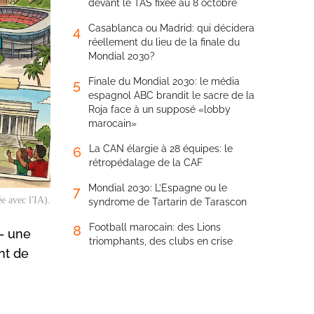
devant le TAS fixée au 8 octobre
Casablanca ou Madrid: qui décidera
4
réellement du lieu de la finale du
Mondial 2030?
Finale du Mondial 2030: le média
5
espagnol ABC brandit le sacre de la
Roja face à un supposé «lobby
marocain»
La CAN élargie à 28 équipes: le
6
rétropédalage de la CAF
Mondial 2030: L’Espagne ou le
7
 avec l'IA).
syndrome de Tartarin de Tarascon
Football marocain: des Lions
8
— une
triomphants, des clubs en crise
nt de