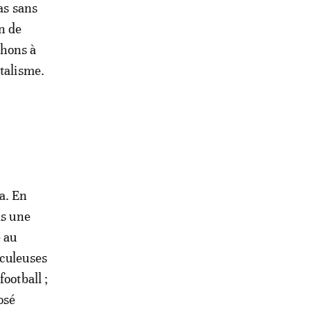
as sans
n de
chons à
atalisme.
a. En
is une
e au
aculeuses
ootball ;
osé