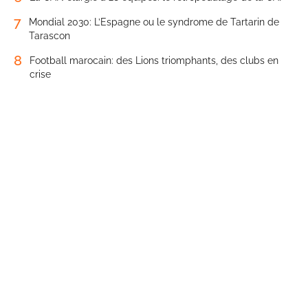
6
La CAN élargie à 28 équipes: le rétropédalage de la CAF
7
Mondial 2030: L’Espagne ou le syndrome de Tartarin de
Tarascon
8
Football marocain: des Lions triomphants, des clubs en
crise