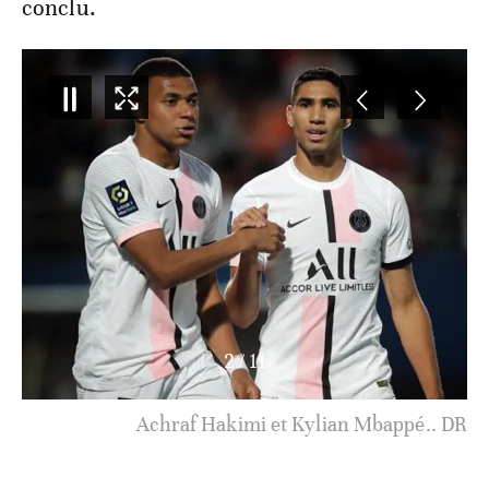
conclu.
3
/
11
Kylian Mbappé célébrant une réalisation avec
Achraf Hakimi.. DR