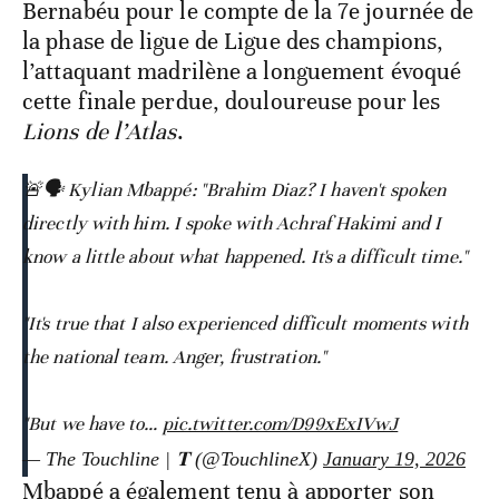
Bernabéu pour le compte de la 7e journée de
la phase de ligue de Ligue des champions,
l’attaquant madrilène a longuement évoqué
cette finale perdue, douloureuse pour les
Lions de l’Atlas
.
🚨🗣️ Kylian Mbappé: "Brahim Diaz? I haven't spoken
directly with him. I spoke with Achraf Hakimi and I
know a little about what happened. It's a difficult time."
"It's true that I also experienced difficult moments with
the national team. Anger, frustration."
"But we have to…
pic.twitter.com/D99xExIVwJ
— The Touchline | 𝐓 (@TouchlineX)
January 19, 2026
Mbappé a également tenu à apporter son