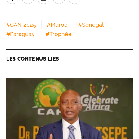
#
CAN 2025
#
Maroc
#
Sénégal
#
Paraguay
#
Trophée
LES CONTENUS LIÉS