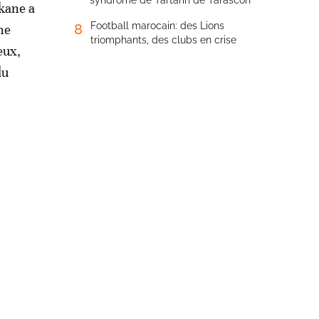
syndrome de Tartarin de Tarascon
rkane a
Football marocain: des Lions
8
ne
triomphants, des clubs en crise
eux,
du