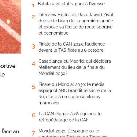
Botola à 20 clubs: gare à l’ivresse
1
Interview Exclusive. Raja: Jawad Ziyat
2
dresse le bilan de sa première année
et expose sa feuille de route sportive
et économique
Finale de la CAN 2025: l’audience
3
devant le TAS fixée au 8 octobre
Casablanca ou Madrid: qui décidera
4
ortive
réellement du lieu de la finale du
Mondial 2030?
de
Finale du Mondial 2030: le média
5
espagnol ABC brandit le sacre de la
Roja face à un supposé «lobby
marocain»
La CAN élargie à 28 équipes: le
6
rétropédalage de la CAF
n face au
Mondial 2030: L’Espagne ou le
7