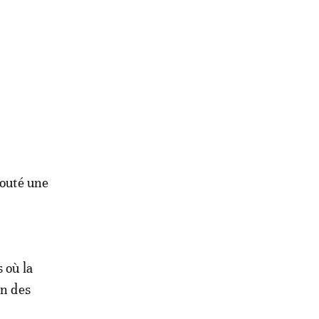
jouté une
 où la
on des