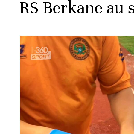
RS Berkane au 
ats