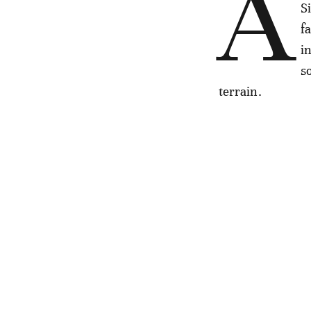
À
S
f
i
s
terrain.