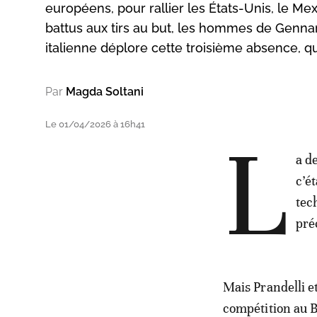
européens, pour rallier les États-Unis, le Me
battus aux tirs au but, les hommes de Gennar
italienne déplore cette troisième absence, q
Par
Magda Soltani
Le 01/04/2026 à 16h41
L
a d
c’é
tec
pré
Mais Prandelli e
compétition au B