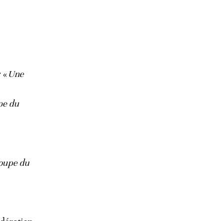
r «
Une
upe du
Coupe du