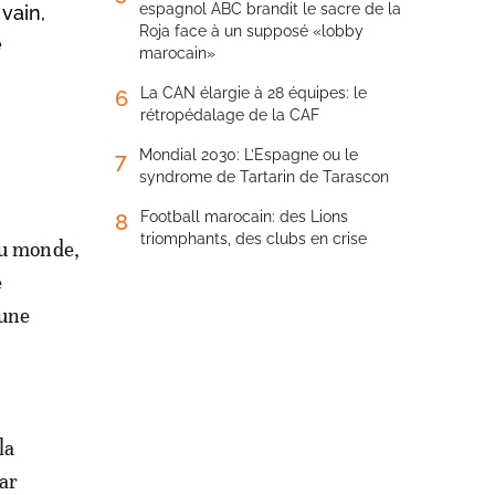
espagnol ABC brandit le sacre de la
vain,
Roja face à un supposé «lobby
e
marocain»
La CAN élargie à 28 équipes: le
6
rétropédalage de la CAF
Mondial 2030: L’Espagne ou le
7
syndrome de Tartarin de Tarascon
Football marocain: des Lions
8
triomphants, des clubs en crise
 du monde,
e
’une
la
mar