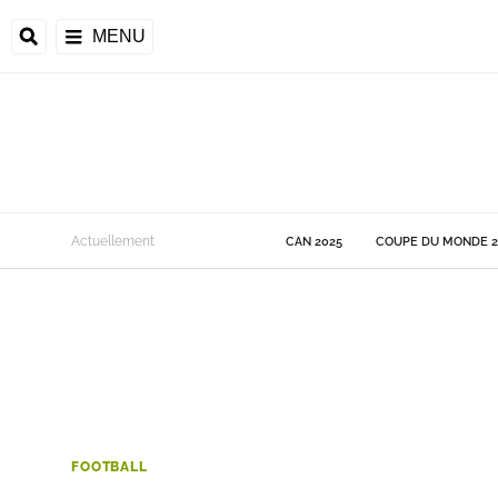
MENU
 Monde
Actuellement
CAN 2025
COUPE DU MONDE 2
ons de la CAF
frique
ons de l'UEFA
FOOTBALL