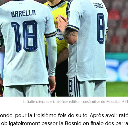
L'Italie ratera une troisième édition consécutive du Mondial. AFP
onde, pour la troisième fois de suite. Après avoir raté
t obligatoirement passer la Bosnie en finale des barr