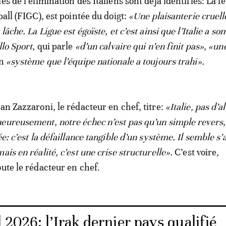
es de l’élimination des Italiens sont déjà identifiés: La f
ball (FIGC), est pointée du doigt:
«Une plaisanterie cruell
 lâche. La Ligue est égoïste, et c’est ainsi que l’Italie a s
lo Sport
, qui parle
«d’un calvaire qui n’en finit pas»
,
«une
un
«système que l’équipe nationale a toujours trahi».
an Zazzaroni, le rédacteur en chef, titre:
«Italie, pas d’al
eureusement, notre échec n’est pas qu’un simple revers,
ée: c’est la défaillance tangible d’un système. Il semble s’
ais en réalité, c’est une crise structurelle».
C’est voire
,
ute le rédacteur en chef.
2026: l’Irak dernier pays qualifié