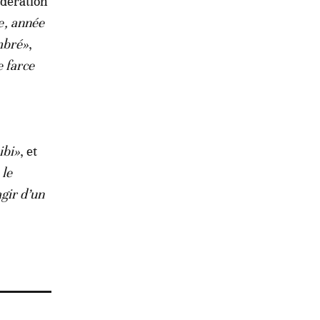
édération
e, année
ombré»
,
 farce
ibi»
, et
 le
agir d’un