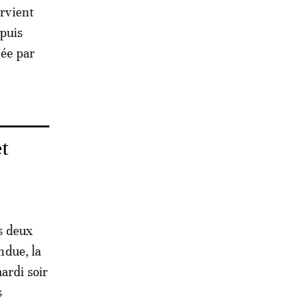
arvient
epuis
née par
et
is deux
ndue, la
ardi soir
s