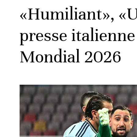
«Humiliant», «Un
presse italienne
ats
Mondial 2026