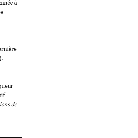
minée à
le
ernière
).
nqueur
tif
ions de