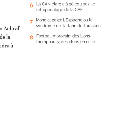
La CAN élargie à 28 équipes: le
6
rétropédalage de la CAF
Mondial 2030: L’Espagne ou le
7
syndrome de Tartarin de Tarascon
in Achraf
de la
Football marocain: des Lions
8
triomphants, des clubs en crise
ndra à