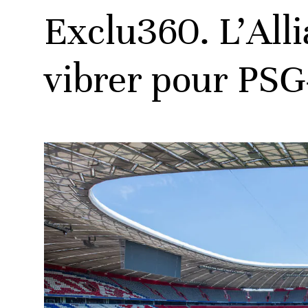
Exclu360. L’All
vibrer pour PSG
ats