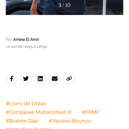
4
/
10
Par
Amine El Amri
Le 02/06/2025 à 12h30
#
Lions de l'Atlas
#
Complexe Mohammed VI
#
FRMF
#
Brahim Diaz
#
Yassine Bounou