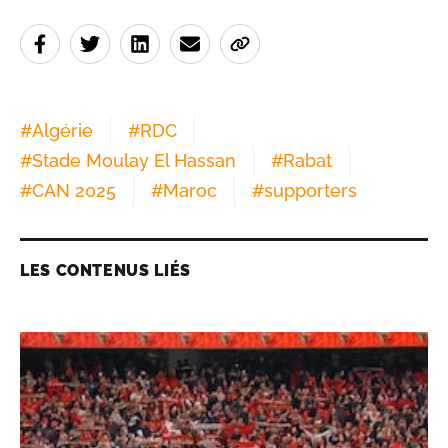
#
Algérie
#
RDC
#
Stade Moulay El Hassan
#
Rabat
#
CAN 2025
#
Maroc
#
supporters
LES CONTENUS LIÉS