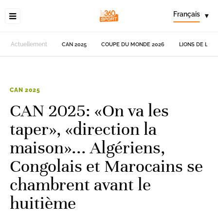
Français
▾
Actuellement
CAN 2025
COUPE DU MONDE 2026
LIONS DE L'AT
CAN 2025
CAN 2025: «On va les
taper», «direction la
maison»... Algériens,
Congolais et Marocains se
chambrent avant le
huitième