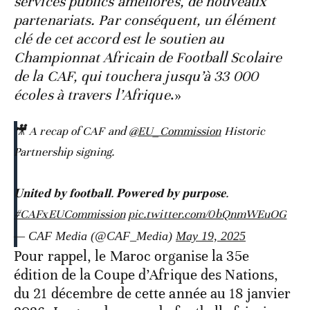
services publics améliorés, de nouveaux
partenariats. Par conséquent, un élément
clé de cet accord est le soutien au
Championnat Africain de Football Scolaire
de la CAF, qui touchera jusqu’à 33 000
écoles à travers l’Afrique
.»
🎥 A recap of CAF and
@EU_Commission
Historic
Partnership signing.
𝐔𝐧𝐢𝐭𝐞𝐝 𝐛𝐲 𝐟𝐨𝐨𝐭𝐛𝐚𝐥𝐥. 𝐏𝐨𝐰𝐞𝐫𝐞𝐝 𝐛𝐲 𝐩𝐮𝐫𝐩𝐨𝐬𝐞.
#CAFxEUCommission
pic.twitter.com/0bQnmWEuOG
— CAF Media (@CAF_Media)
May 19, 2025
Pour rappel, le Maroc organise la 35e
édition de la Coupe d’Afrique des Nations,
du 21 décembre de cette année au 18 janvier