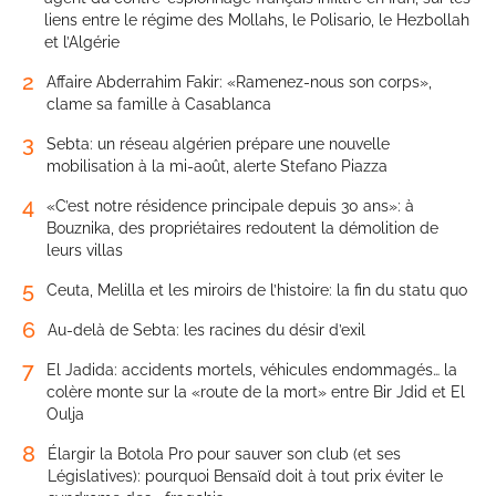
liens entre le régime des Mollahs, le Polisario, le Hezbollah
et l’Algérie
2
Affaire Abderrahim Fakir: «Ramenez-nous son corps»,
clame sa famille à Casablanca
3
Sebta: un réseau algérien prépare une nouvelle
mobilisation à la mi-août, alerte Stefano Piazza
4
«C’est notre résidence principale depuis 30 ans»: à
Bouznika, des propriétaires redoutent la démolition de
leurs villas
5
Ceuta, Melilla et les miroirs de l’histoire: la fin du statu quo
6
Au-delà de Sebta: les racines du désir d’exil
7
El Jadida: accidents mortels, véhicules endommagés… la
colère monte sur la «route de la mort» entre Bir Jdid et El
Oulja
8
Élargir la Botola Pro pour sauver son club (et ses
Législatives): pourquoi Bensaïd doit à tout prix éviter le