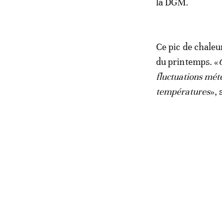
la DGM.
Ce pic de chaleur
du printemps. «
fluctuations mét
températures
»,