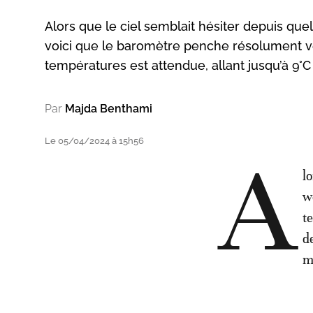
Alors que le ciel semblait hésiter depuis quel
voici que le baromètre penche résolument v
températures est attendue, allant jusqu’à 9
Par
Majda Benthami
Le 05/04/2024 à 15h56
A
l
w
t
d
m