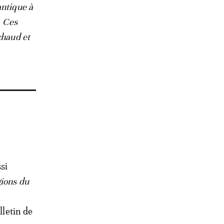
antique à
. Ces
chaud et
si
gions du
ulletin de