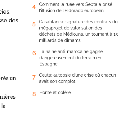
Comment la ruée vers Sebta a brisé
4
l’illusion de l’Eldorado européen
cies,
sse des
Casablanca: signature des contrats du
5
mégaprojet de valorisation des
déchets de Médiouna, un tournant à 15
milliards de dirhams
La haine anti-marocaine gagne
6
dangereusement du terrain en
Espagne
Ceuta: autopsie d’une crise où chacun
7
près un
avait son complot
Honte et colère
8
nières
 la