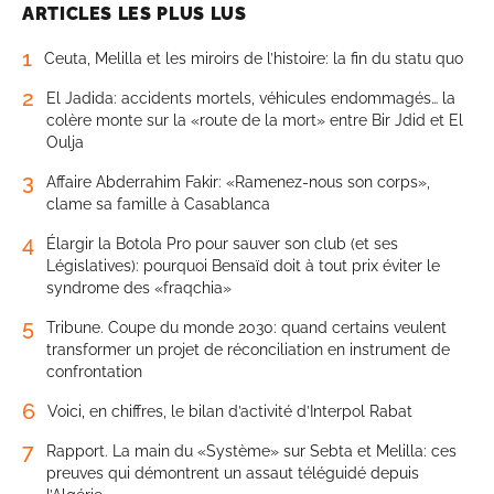
ARTICLES LES PLUS LUS
1
Ceuta, Melilla et les miroirs de l’histoire: la fin du statu quo
2
El Jadida: accidents mortels, véhicules endommagés… la
colère monte sur la «route de la mort» entre Bir Jdid et El
Oulja
3
Affaire Abderrahim Fakir: «Ramenez-nous son corps»,
clame sa famille à Casablanca
4
Élargir la Botola Pro pour sauver son club (et ses
Législatives): pourquoi Bensaïd doit à tout prix éviter le
syndrome des «fraqchia»
5
Tribune. Coupe du monde 2030: quand certains veulent
transformer un projet de réconciliation en instrument de
confrontation
6
Voici, en chiffres, le bilan d’activité d’Interpol Rabat
7
Rapport. La main du «Système» sur Sebta et Melilla: ces
preuves qui démontrent un assaut téléguidé depuis