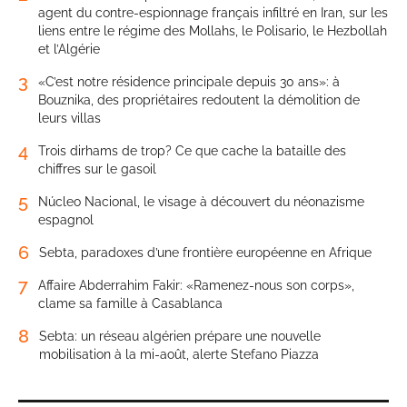
agent du contre-espionnage français infiltré en Iran, sur les
liens entre le régime des Mollahs, le Polisario, le Hezbollah
et l’Algérie
3
«C’est notre résidence principale depuis 30 ans»: à
Bouznika, des propriétaires redoutent la démolition de
leurs villas
4
Trois dirhams de trop? Ce que cache la bataille des
chiffres sur le gasoil
5
Núcleo Nacional, le visage à découvert du néonazisme
espagnol
6
Sebta, paradoxes d’une frontière européenne en Afrique
7
Affaire Abderrahim Fakir: «Ramenez-nous son corps»,
clame sa famille à Casablanca
8
Sebta: un réseau algérien prépare une nouvelle
mobilisation à la mi-août, alerte Stefano Piazza