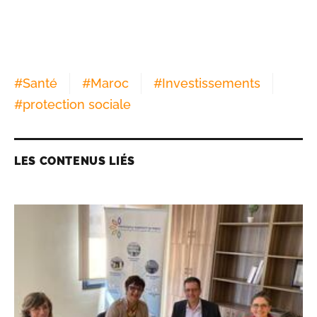
#
Santé
#
Maroc
#
Investissements
#
protection sociale
LES CONTENUS LIÉS